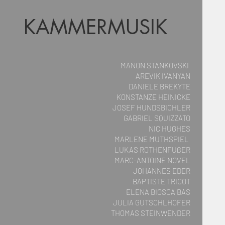
KAMMERMUSIK
MANON STANKOVSKI
AREVIK IVANYAN
DANIELE BREKYTE
KONSTANZE HEINICKE
JOSEF HUNDSBICHLER
GABRIEL SQUIZZATO
NIC HUGHES
MARLENE MUTHSPIEL
LUKAS ROTHENFUßER
MARC-ANTOINE NOVEL
JOHANNES EDER
BAPTISTE TRICOT
ELENA BIOSCA BAS
JULIA GUTSCHLHOFER
THOMAS STEINWENDER