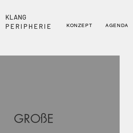
KLANG
P E R I P H E R I E
KONZEPT
AGENDA
GROßE