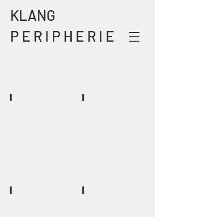
KLANG
P E R I P H E R I E
Elena Biosca Bas
Daniele Brekyte
KLARINETTE
VIOLINE
Johannes Eder
Konstanze Heinicke
KONTRABASS
VIOLINE